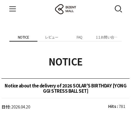
NOTICE
レビュー
FAQ
1:1お問い合わせ
NOTICE
Notice about the delivery of 2026 SOLAR’S BIRTHDAY [YONG
GGI STRESS BALL SET]
Hits :
781
日付:
2026.04.20