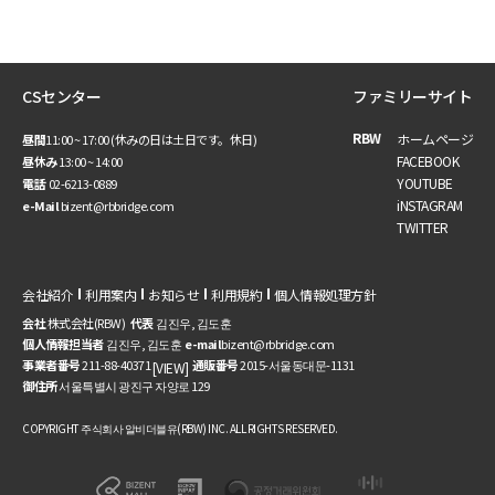
CSセンター
ファミリーサイト
RBW
ホームページ
昼間
11:00 ~ 17:00 (休みの日は土日です。休日)
FACEBOOK
昼休み
13:00 ~ 14:00
YOUTUBE
電話
02-6213-0889
iNSTAGRAM
e-Mail
bizent@rbbridge.com
TWITTER
会社紹介
利用案内
お知らせ
利用規約
個人情報処理方針
会社
株式会社(RBW)
代表
김진우, 김도훈
個人情報担当者
김진우, 김도훈
e-mail
bizent@rbbridge.com
事業者番号
211-88-40371
通販番号
2015-서울동대문-1131
[VIEW]
御住所
서울특별시 광진구 자양로 129
COPYRIGHT 주식회사 알비더블유(RBW) INC. ALL RIGHTS RESERVED.