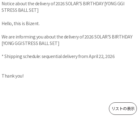
Notice about the delivery of 2026 SOLAR’S BIRTHDAY [YONG GGI
STRESS BALL SET]
Hello, this is Bizent.
We are informing you about the delivery of 2026 SOLAR’S BIRTHDAY
[YONG GGI STRESS BALL SET]
* Shipping schedule: sequential delivery from April 22, 2026
Thank you!
リストの表示