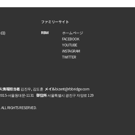
ファミリーサイト
RBW
休日)
ホームページ
FACEBOOK
YOUTUBE
iNSTAGRAM
TWITTER
人情報担当者
김진우, 김도훈
メイル
bizent@rbbridge.com
2015-서울동대문-1131
御住所
서울특별시 광진구 자양로 129
L RIGHTS RESERVED.