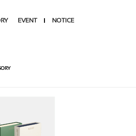
ORY
EVENT
NOTICE
DSP
Another LABELS
SORY