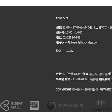
CSセンター
昼間
11:00 ~ 17:00 (休みの日は土日です。
昼休み
13:00 ~ 14:00
電話
02-6213-0889
電子メール
bizent@rbbridge.com
FAQ
会社
株式会社 RBW
代表
김진우, 김도훈
個
事業者番号
211-88-40371
通販番号
[VIEW]
COPYRIGHT 주식회사 알비더블유(RBW) INC. AL