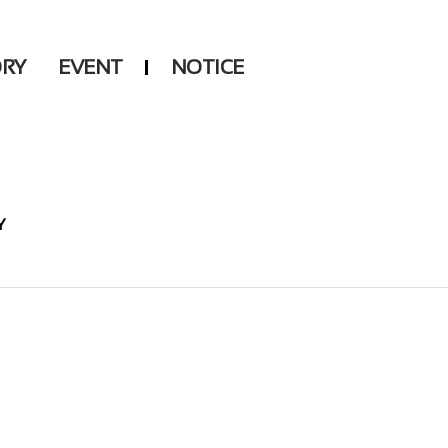
ORY
EVENT
NOTICE
DSP
Another LABELS
Y