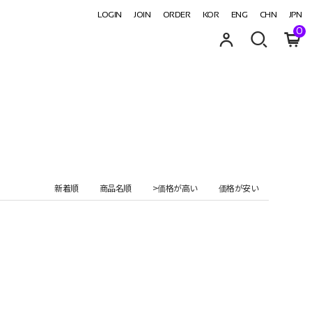
LOGIN
JOIN
ORDER
KOR
ENG
CHN
JPN
0
新着順
商品名順
>価格が高い
価格が安い