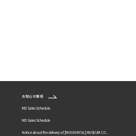
お知らせ事項
MD Sales Schedule
MD Sales Schedule
Notice about the delivery of [MOON BYUL] MUSEUM CO...