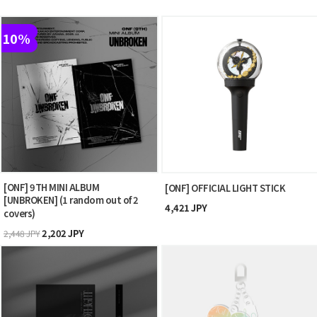
10%
[ONF] 9TH MINI ALBUM
[ONF] OFFICIAL LIGHT STICK
[UNBROKEN] (1 random out of 2
4,421 JPY
covers)
2,202 JPY
2,448 JPY