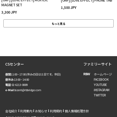
[ONF] [LOVE EFFECT] PHONE TAB
MAGNET SET
1,500 JPY
3,300 JPY
もっと見る
CSセンター
ファミリーサイト
RBW
ホームページ
昼間
11:00 ~ 17:00 (休みの日は土日です。休日)
FACEBOOK
昼休み
13:00 ~ 14:00
YOUTUBE
電話
02-6213-0889
iNSTAGRAM
e-Mail
bizent@rbbridge.com
TWITTER
会社紹介
利用案内
お知らせ
利用規約
個人情報処理方針