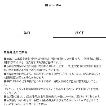
詳細
ガイド
商品発送のご案内
● BIZENTの出庫準備日（送り状作業および梱包作業）は1～4日です。 （連休及び祝日は
期間計算から除き、注文完了は決済完了基準です。)
● 予約注文商品は別途に発送日をお知らせいたします。 （配送予定日は注文順に発送さ
れ、物流混雑により多少遅れる場合がございます。）
● 宅配業者の都合により、配送が多少遅れる場合がございます。また、配送地域によっ
て配送期間が異なる場合があります。
● 午前11時から出庫準備が行われますので、受取人情報の修正及び取消受付はできませ
ん。
（ただし、イベント時は期限が変更になることがありますので、必ずお知らせを参考し
てください。）
● 注文取り消しは、[注文番号/お名前/連絡先] と一緒にメールにて受け付けております。
● 注文番号がない場合は、受取人情報の変更および注文のキャンセルができませんの
で、必ずご記入して受付してください。