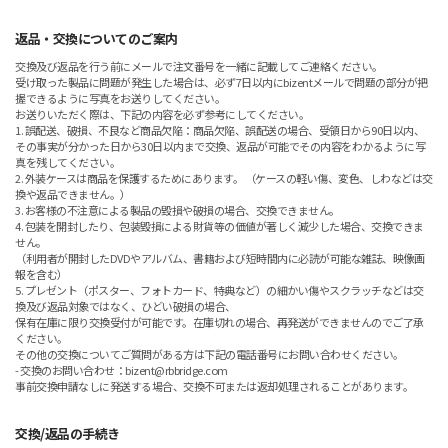
返品・交換についてのご案内
交換及び返品を行う前にメールで注文番号を一緒に記載してご連絡ください。
受け取った製品に問題が発生した場合は、必ず7日以内にbizentメールで問題の部分が把
握できるように写真をお送りしてください。
お送りいただく際は、下記の内容を必ず参考にしてください。
1. 誤配送、破損、不良など商品欠陥：商品欠陥、誤配送の場合、受領日から90日以内、
その事実が分かった日から30日以内まで交換、返品が可能でその内容をわかるように写
真を残してください。
2. 外装ケースは商品を保護するためにあります。 （ケースの軽い傷、変色、しわなどは交
換や返品できません。）
3. お客様の不注意による製品の毀損や破損の場合、交換できません。
4. 包装を開封したり、包装毀損による財貨等の価値が著しく減少した場合、交換できま
せん。
（利用者が開封したDVDやアルバム、書籍および短時間内に必読が可能な雑誌、映像画
報を含む）
5. プレゼント（ポスター、フォトカード、特典など）の細かい傷やスクラッチなどは交
換及び返品対象ではなく、ひどい破損の場合、
保有在庫に限り交換受付が可能です。在庫切れの場合、再発送ができませんのでご了承
ください。
その他の交換についてご質問がある方は下記の電話番号にお問い合わせください。
- 交換のお問い合わせ：bizent@rbbridge.com
事前交換申請なしに発送する場合、交換不可または返却処理されることがあります。
交換/返品の手続き