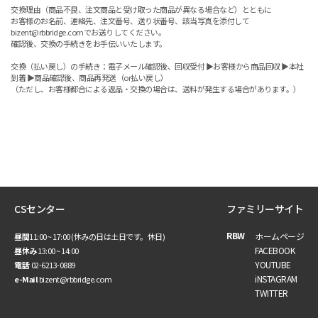
交換理由（商品不良、注文商品と受け取った商品が異なる場合など）とともに
お客様のお名前、連絡先、注文番号、送り状番号、該当写真を添付して
bizent@rbbridge.comでお送りしてください。
確認後、交換の手続きをお手伝いいたします。
交換（払い戻し）の手続き：電子メール確認後、回収受付 ▶お客様から商品回収 ▶本社
到着 ▶商品確認後、商品再発送（or払い戻し）
（ただし、お客様都合による返品・交換の場合は、送料が発生する場合があります。）
CSセンター
ファミリーサイト
RBW
ホームページ
昼間
11:00 ~ 17:00 (休みの日は土日です。休日)
FACEBOOK
昼休み
13:00 ~ 14:00
YOUTUBE
電話
02-6213-0889
iNSTAGRAM
e-Mail
bizent@rbbridge.com
TWITTER