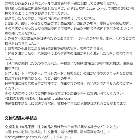
交換及び返品を行う前にメールで注文番号を一緒に記載してご連絡ください。
受け取った製品に問題が発生した場合は、必ず7日以内にbizentメールで問題の部分が把
握できるように写真をお送りしてください。
お送りいただく際は、下記の内容を必ず参考にしてください。
1. 誤配送、破損、不良など商品欠陥：商品欠陥、誤配送の場合、受領日から90日以内、
その事実が分かった日から30日以内まで交換、返品が可能でその内容をわかるように写
真を残してください。
2. 外装ケースは商品を保護するためにあります。 （ケースの軽い傷、変色、しわなどは交
換や返品できません。）
3. お客様の不注意による製品の毀損や破損の場合、交換できません。
4. 包装を開封したり、包装毀損による財貨等の価値が著しく減少した場合、交換できま
せん。
（利用者が開封したDVDやアルバム、書籍および短時間内に必読が可能な雑誌、映像画
報を含む）
5. プレゼント（ポスター、フォトカード、特典など）の細かい傷やスクラッチなどは交
換及び返品対象ではなく、ひどい破損の場合、
保有在庫に限り交換受付が可能です。在庫切れの場合、再発送ができませんのでご了承
ください。
その他の交換についてご質問がある方は下記の電話番号にお問い合わせください。
- 交換のお問い合わせ：bizent@rbbridge.com
事前交換申請なしに発送する場合、交換不可または返却処理されることがあります。
交換/返品の手続き
交換理由（商品不良、注文商品と受け取った商品が異なる場合など）とともに
お客様のお名前、連絡先、注文番号、送り状番号、該当写真を添付して
bizent@rbbridge.comでお送りしてください。