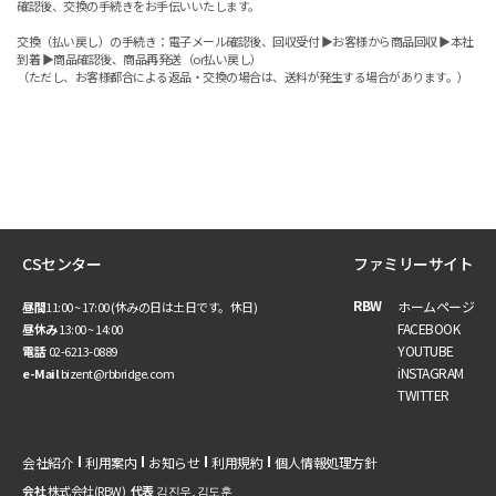
確認後、交換の手続きをお手伝いいたします。
交換（払い戻し）の手続き：電子メール確認後、回収受付 ▶お客様から商品回収 ▶本社
到着 ▶商品確認後、商品再発送（or払い戻し）
（ただし、お客様都合による返品・交換の場合は、送料が発生する場合があります。）
CSセンター
ファミリーサイト
RBW
ホームページ
昼間
11:00 ~ 17:00 (休みの日は土日です。休日)
FACEBOOK
昼休み
13:00 ~ 14:00
YOUTUBE
電話
02-6213-0889
iNSTAGRAM
e-Mail
bizent@rbbridge.com
TWITTER
会社紹介
利用案内
お知らせ
利用規約
個人情報処理方針
会社
株式会社(RBW)
代表
김진우, 김도훈