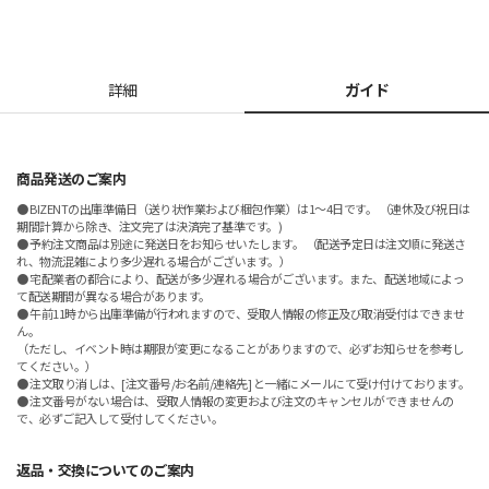
詳細
ガイド
商品発送のご案内
● BIZENTの出庫準備日（送り状作業および梱包作業）は1～4日です。 （連休及び祝日は
期間計算から除き、注文完了は決済完了基準です。)
● 予約注文商品は別途に発送日をお知らせいたします。 （配送予定日は注文順に発送さ
れ、物流混雑により多少遅れる場合がございます。）
● 宅配業者の都合により、配送が多少遅れる場合がございます。また、配送地域によっ
て配送期間が異なる場合があります。
● 午前11時から出庫準備が行われますので、受取人情報の修正及び取消受付はできませ
ん。
（ただし、イベント時は期限が変更になることがありますので、必ずお知らせを参考し
てください。）
● 注文取り消しは、[注文番号/お名前/連絡先] と一緒にメールにて受け付けております。
● 注文番号がない場合は、受取人情報の変更および注文のキャンセルができませんの
で、必ずご記入して受付してください。
返品・交換についてのご案内