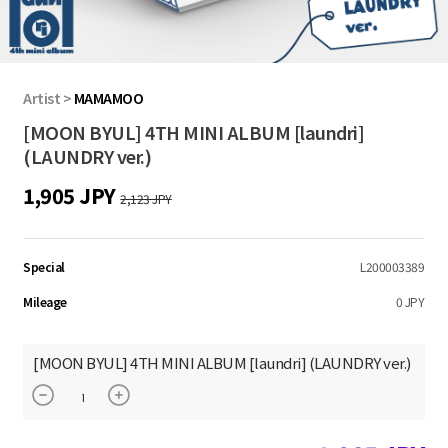
Artist
>
MAMAMOO
[MOON BYUL] 4TH MINI ALBUM [laundri]
(LAUNDRY ver.)
1,905 JPY
2,123 JPY
Special
L200003389
Mileage
0 JPY
[MOON BYUL] 4TH MINI ALBUM [laundri] (LAUNDRY ver.)