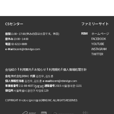
CSセンター
ファミリーサイト
RBW
ホームページ
昼間
11:00 ~ 17:00 (休みの日は土日です。休日)
FACEBOOK
昼休み
13:00 ~ 14:00
YOUTUBE
電話
02-6213-0889
iNSTAGRAM
e-Mail
bizent@rbbridge.com
TWITTER
会社紹介
利用案内
お知らせ
利用規約
個人情報処理方針
会社
株式会社(RBW)
代表
김진우, 김도훈
個人情報担当者
김진우, 김도훈
e-mail
bizent@rbbridge.com
事業者番号
211-88-40371
通販番号
2015-서울동대문-1131
[VIEW]
御住所
서울특별시 광진구 자양로 129
COPYRIGHT 주식회사 알비더블유(RBW) INC. ALL RIGHTS RESERVED.