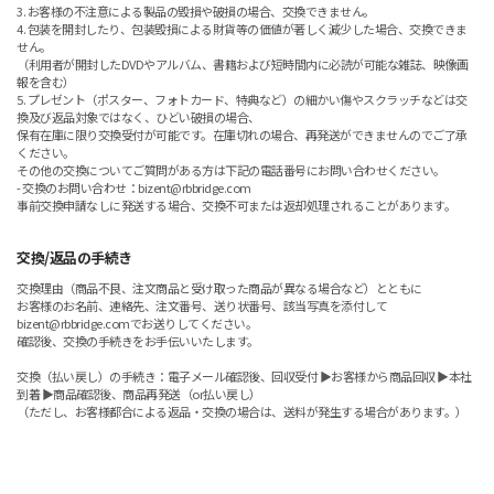
3. お客様の不注意による製品の毀損や破損の場合、交換できません。
4. 包装を開封したり、包装毀損による財貨等の価値が著しく減少した場合、交換できま
せん。
（利用者が開封したDVDやアルバム、書籍および短時間内に必読が可能な雑誌、映像画
報を含む）
5. プレゼント（ポスター、フォトカード、特典など）の細かい傷やスクラッチなどは交
換及び返品対象ではなく、ひどい破損の場合、
保有在庫に限り交換受付が可能です。在庫切れの場合、再発送ができませんのでご了承
ください。
その他の交換についてご質問がある方は下記の電話番号にお問い合わせください。
- 交換のお問い合わせ：bizent@rbbridge.com
事前交換申請なしに発送する場合、交換不可または返却処理されることがあります。
交換/返品の手続き
交換理由（商品不良、注文商品と受け取った商品が異なる場合など）とともに
お客様のお名前、連絡先、注文番号、送り状番号、該当写真を添付して
bizent@rbbridge.comでお送りしてください。
確認後、交換の手続きをお手伝いいたします。
交換（払い戻し）の手続き：電子メール確認後、回収受付 ▶お客様から商品回収 ▶本社
到着 ▶商品確認後、商品再発送（or払い戻し）
（ただし、お客様都合による返品・交換の場合は、送料が発生する場合があります。）