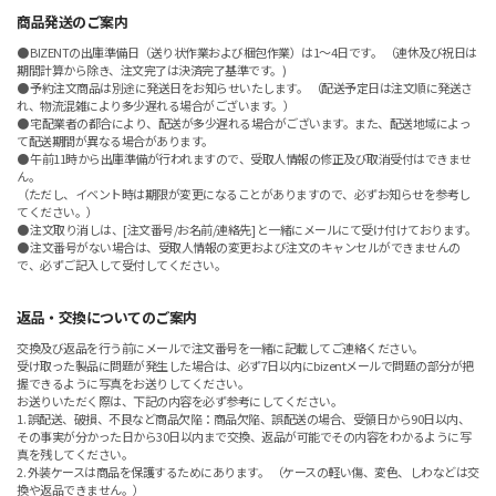
商品発送のご案内
● BIZENTの出庫準備日（送り状作業および梱包作業）は1～4日です。 （連休及び祝日は
期間計算から除き、注文完了は決済完了基準です。)
● 予約注文商品は別途に発送日をお知らせいたします。 （配送予定日は注文順に発送さ
れ、物流混雑により多少遅れる場合がございます。）
● 宅配業者の都合により、配送が多少遅れる場合がございます。また、配送地域によっ
て配送期間が異なる場合があります。
● 午前11時から出庫準備が行われますので、受取人情報の修正及び取消受付はできませ
ん。
（ただし、イベント時は期限が変更になることがありますので、必ずお知らせを参考し
てください。）
● 注文取り消しは、[注文番号/お名前/連絡先] と一緒にメールにて受け付けております。
● 注文番号がない場合は、受取人情報の変更および注文のキャンセルができませんの
で、必ずご記入して受付してください。
返品・交換についてのご案内
交換及び返品を行う前にメールで注文番号を一緒に記載してご連絡ください。
受け取った製品に問題が発生した場合は、必ず7日以内にbizentメールで問題の部分が把
握できるように写真をお送りしてください。
お送りいただく際は、下記の内容を必ず参考にしてください。
1. 誤配送、破損、不良など商品欠陥：商品欠陥、誤配送の場合、受領日から90日以内、
その事実が分かった日から30日以内まで交換、返品が可能でその内容をわかるように写
真を残してください。
2. 外装ケースは商品を保護するためにあります。 （ケースの軽い傷、変色、しわなどは交
換や返品できません。）