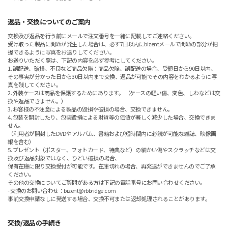
返品・交換についてのご案内
交換及び返品を行う前にメールで注文番号を一緒に記載してご連絡ください。
受け取った製品に問題が発生した場合は、必ず7日以内にbizentメールで問題の部分が把
握できるように写真をお送りしてください。
お送りいただく際は、下記の内容を必ず参考にしてください。
1. 誤配送、破損、不良など商品欠陥：商品欠陥、誤配送の場合、受領日から90日以内、
その事実が分かった日から30日以内まで交換、返品が可能でその内容をわかるように写
真を残してください。
2. 外装ケースは商品を保護するためにあります。 （ケースの軽い傷、変色、しわなどは交
換や返品できません。）
3. お客様の不注意による製品の毀損や破損の場合、交換できません。
4. 包装を開封したり、包装毀損による財貨等の価値が著しく減少した場合、交換できま
せん。
（利用者が開封したDVDやアルバム、書籍および短時間内に必読が可能な雑誌、映像画
報を含む）
5. プレゼント（ポスター、フォトカード、特典など）の細かい傷やスクラッチなどは交
換及び返品対象ではなく、ひどい破損の場合、
保有在庫に限り交換受付が可能です。在庫切れの場合、再発送ができませんのでご了承
ください。
その他の交換についてご質問がある方は下記の電話番号にお問い合わせください。
- 交換のお問い合わせ：bizent@rbbridge.com
事前交換申請なしに発送する場合、交換不可または返却処理されることがあります。
交換/返品の手続き