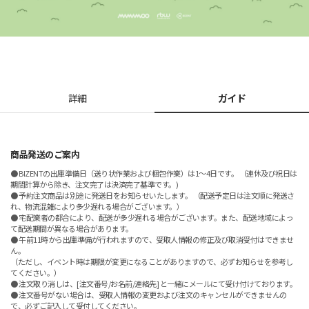
詳細
ガイド
商品発送のご案内
● BIZENTの出庫準備日（送り状作業および梱包作業）は1～4日です。 （連休及び祝日は
期間計算から除き、注文完了は決済完了基準です。)
● 予約注文商品は別途に発送日をお知らせいたします。 （配送予定日は注文順に発送さ
れ、物流混雑により多少遅れる場合がございます。）
● 宅配業者の都合により、配送が多少遅れる場合がございます。また、配送地域によっ
て配送期間が異なる場合があります。
● 午前11時から出庫準備が行われますので、受取人情報の修正及び取消受付はできませ
ん。
（ただし、イベント時は期限が変更になることがありますので、必ずお知らせを参考し
てください。）
● 注文取り消しは、[注文番号/お名前/連絡先] と一緒にメールにて受け付けております。
● 注文番号がない場合は、受取人情報の変更および注文のキャンセルができませんの
で、必ずご記入して受付してください。