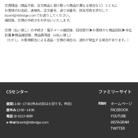
交換理由（商品不良、注文商品と受け取った商品が異なる場合など）とともに
お客様のお名前、連絡先、注文番号、送り状番号、該当写真を添付して
bizent@rbbridge.comでお送りしてください。
確認後、交換の手続きをお手伝いいたします。
交換（払い戻し）の手続き：電子メール確認後、回収受付 ▶お客様から商品回収 ▶本社
到着 ▶商品確認後、商品再発送（or払い戻し）
（ただし、お客様都合による返品・交換の場合は、送料が発生する場合があります。）
CSセンター
ファミリーサイト
RBW
ホームページ
昼間
11:00 ~ 17:00 (休みの日は土日です。休日)
FACEBOOK
昼休み
13:00 ~ 14:00
YOUTUBE
電話
02-6213-0889
iNSTAGRAM
e-Mail
bizent@rbbridge.com
TWITTER