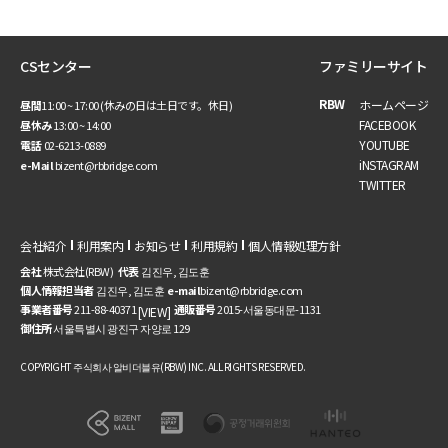
CSセンター
ファミリーサイト
RBW
ホームページ
昼間
11:00 ~ 17:00 (休みの日は土日です。休日)
FACEBOOK
昼休み
13:00 ~ 14:00
YOUTUBE
電話
02-6213-0889
iNSTAGRAM
e-Mail
bizent@rbbridge.com
TWITTER
会社紹介
利用案内
お知らせ
利用規約
個人情報処理方針
会社
株式会社(RBW)
代表
김진우, 김도훈
個人情報担当者
김진우, 김도훈
e-mail
bizent@rbbridge.com
事業者番号
211-88-40371
通販番号
2015-서울동대문-1131
[VIEW]
御住所
서울특별시 광진구 자양로 129
COPYRIGHT 주식회사 알비더블유(RBW) INC. ALL RIGHTS RESERVED.