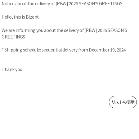
Notice about the delivery of [RBW] 2026 SEASON’S GREETINGS
Hello, this is Bizent.
We are informing you about the delivery of [
RBW] 2026 SEASON’S
GREETINGS
* Shipping schedule: sequential delivery from December 19, 2024
Thank you!
リストの表示