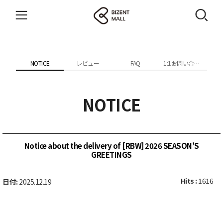
NOTICE
レビュー
FAQ
1:1お問い合わせ
NOTICE
Notice about the delivery of [RBW] 2026 SEASON’S
GREETINGS
Hits :
1616
日付:
2025.12.19