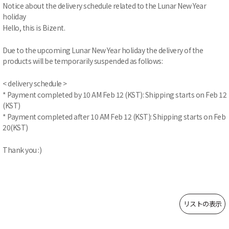
Notice about the delivery schedule related to the Lunar New Year
holiday
Hello, this is Bizent.
Due to the upcoming Lunar New Year holiday the delivery of the
products will be temporarily suspended as follows:
< delivery schedule >
* Payment completed by 10 AM Feb 12 (KST): Shipping starts on Feb 12
(KST)
* Payment completed after 10 AM Feb 12 (KST): Shipping starts on Feb
20(KST)
Thank you :)
リストの表示