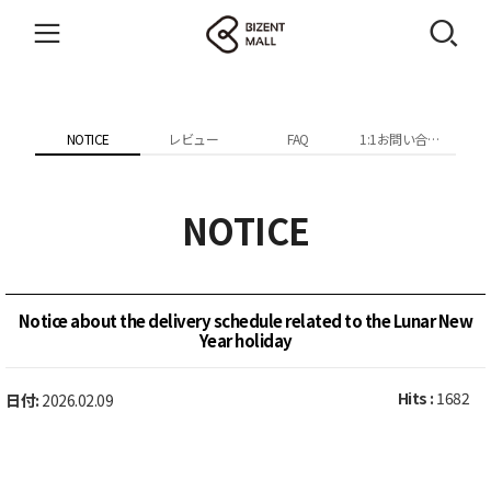
NOTICE
レビュー
FAQ
1:1お問い合わせ
NOTICE
Notice about the delivery schedule related to the Lunar New
Year holiday
Hits :
1682
日付:
2026.02.09