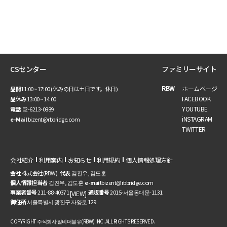
CSセンター
ファミリーサイト
RBW
ホームページ
昼間
11:00 ~ 17:00 (休みの日は土日です。休日)
FACEBOOK
昼休み
13:00 ~ 14:00
YOUTUBE
電話
02-6213-0889
iNSTAGRAM
e-Mail
bizent@rbbridge.com
TWITTER
会社紹介
利用案内
お知らせ
利用規約
個人情報処理方針
会社
株式会社(RBW)
代表
김진우, 김도훈
個人情報担当者
김진우, 김도훈
e-mail
bizent@rbbridge.com
事業者番号
211-88-40371
通販番号
2015-서울동대문-1131
[VIEW]
御住所
서울특별시 광진구 자양로 129
COPYRIGHT 주식회사 알비더블유(RBW) INC. ALL RIGHTS RESERVED.